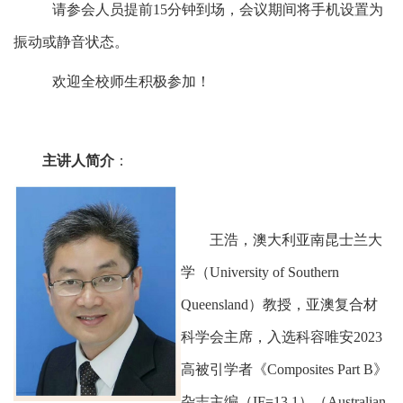
请参会人员提前
15
分钟到场，会议期间将手机设置为
振动或静音状态。
欢迎全校师生积极参加！
主讲人简介
：
王浩，澳大利亚南昆士兰大
学（
University of Southern
Queensland
）教授，亚澳复合材
科学会主席，入选科容唯安
2023
高被引学者《
Composites Part B
》
杂志主编（
IF=13.1
）（
Australian