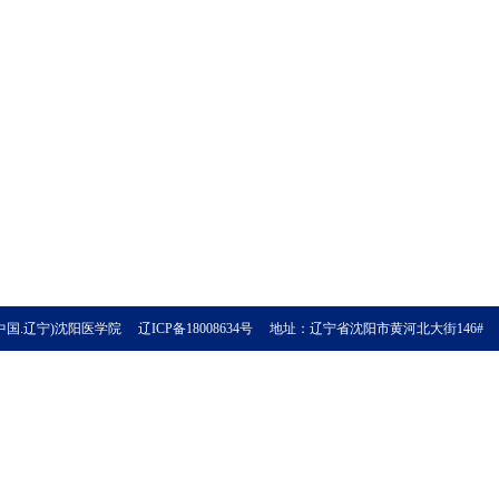
中国.辽宁)沈阳医学院 辽ICP备18008634号 地址：辽宁省沈阳市黄河北大街146# 邮