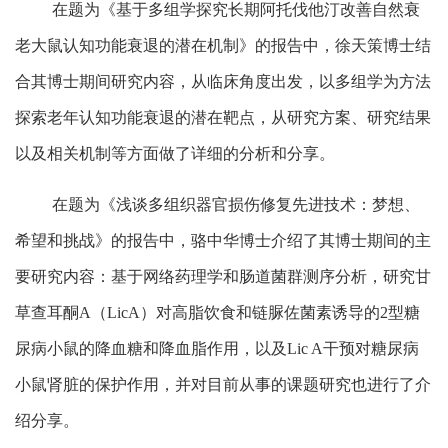
在题为
《
基于多组学探究长期阿托伐他汀改善自然衰
老大鼠认知功能衰退的潜在机制
》
的报告中，
徐天策
博士结
合其博士期间研究内容，从临床角度出发，以多组学为方法
探索老年认知功能衰退的潜在靶点
，
从研究方案、研究结果
以及相关机制
等方面
做了详细的分析和分享。
在题为
《
浅谈多组织器官损伤修复先进技术：梦想、
希望和挑战
》
的报告中，
骆中华
博士
介绍了
其博士期间的主
要研究内容：
基于网络药理学和肠道菌群测序分析，研究甘
草查耳酮
A（LicA）对高脂饮食和链脲佐菌素诱导的2型糖
尿病小鼠的降血糖和降血脂作用，
以及
Lic A干预对糖尿病
小鼠肾脏的保护作用，
并对目前从事的课题研究也进行了介
绍分享
。