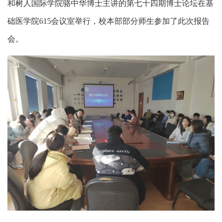
和
树人国际学院骆中华
博士
主讲的第
七
十
四
期博士论坛在基
础医学院
615会议室举行，校本部部分师生参加了此次报告
会。